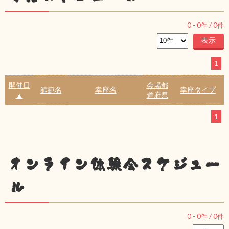
0
-
0
件 /
0
件
1
開催日
会場都
師範名
幸座名
幸座タイプ
▲
道府県
1
オンライン体験会スケジュー
ル
0
-
0
件 /
0
件