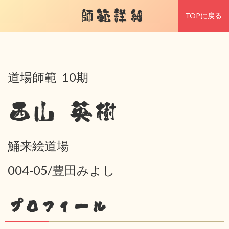
師範詳細
TOPに戻る
道場師範 10期
西山 英樹
鯒来絵道場
004-05/豊田みよし
プロフィール