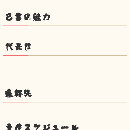
己書の魅力
代表作
連絡先
幸座スケジュール