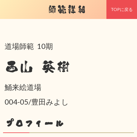
師範詳細
TOPに戻る
道場師範 10期
西山 英樹
鯒来絵道場
004-05/豊田みよし
プロフィール