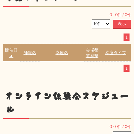
0
-
0
件 /
0
件
1
開催日
会場都
師範名
幸座名
幸座タイプ
▲
道府県
1
オンライン体験会スケジュー
ル
0
-
0
件 /
0
件