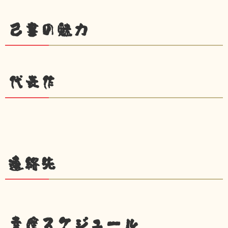
己書の魅力
代表作
連絡先
幸座スケジュール