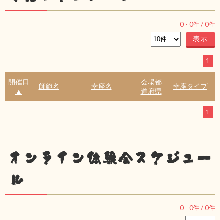
0
-
0
件 /
0
件
1
開催日
会場都
師範名
幸座名
幸座タイプ
▲
道府県
1
オンライン体験会スケジュー
ル
0
-
0
件 /
0
件