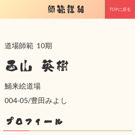
師範詳細
TOPに戻る
道場師範 10期
西山 英樹
鯒来絵道場
004-05/豊田みよし
プロフィール