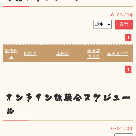
0
-
0
件 /
0
件
1
開催日
会場都
師範名
幸座名
幸座タイプ
▲
道府県
1
オンライン体験会スケジュー
ル
0
-
0
件 /
0
件