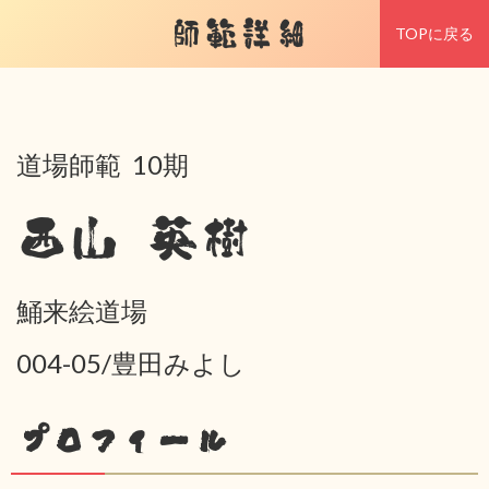
師範詳細
TOPに戻る
道場師範 10期
西山 英樹
鯒来絵道場
004-05/豊田みよし
プロフィール