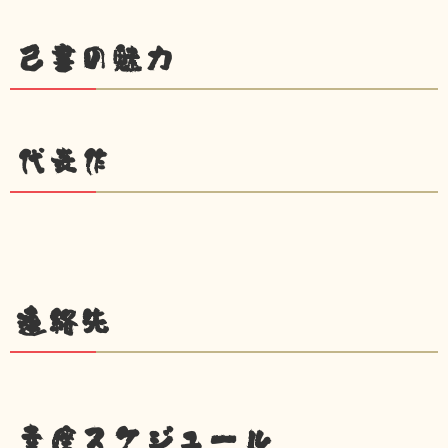
己書の魅力
代表作
連絡先
幸座スケジュール