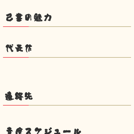
己書の魅力
代表作
連絡先
幸座スケジュール