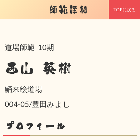
師範詳細
TOPに戻る
道場師範 10期
西山 英樹
鯒来絵道場
004-05/豊田みよし
プロフィール