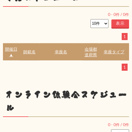
0
-
0
件 /
0
件
1
開催日
会場都
師範名
幸座名
幸座タイプ
▲
道府県
1
オンライン体験会スケジュー
ル
0
-
0
件 /
0
件