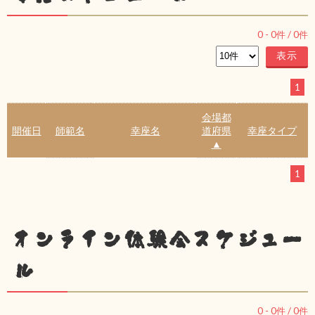
0
-
0
件 /
0
件
1
会場都
開催日
師範名
幸座名
道府県
幸座タイプ
▲
1
オンライン体験会スケジュー
ル
0
-
0
件 /
0
件