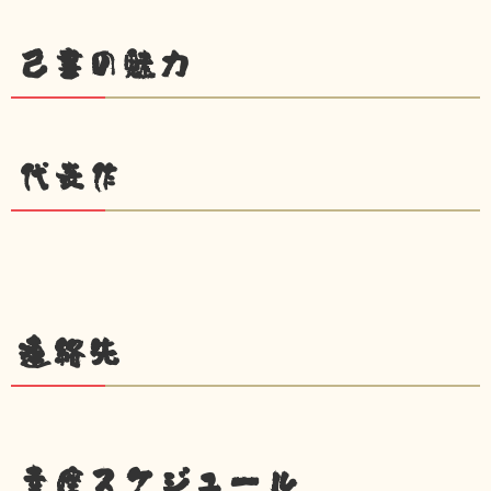
己書の魅力
代表作
連絡先
幸座スケジュール