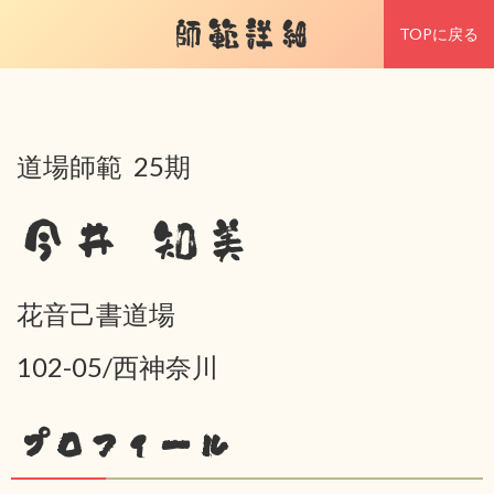
師範詳細
TOPに戻る
道場師範 25期
今井 知美
花音己書道場
102-05/西神奈川
プロフィール