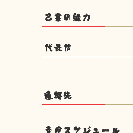
己書の魅力
代表作
連絡先
幸座スケジュール