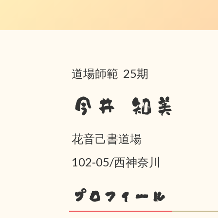
道場師範 25期
今井 知美
花音己書道場
102-05/西神奈川
プロフィール