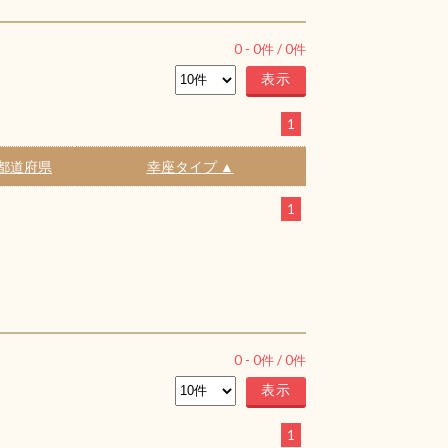
0
-
0
件 /
0
件
1
都道府県
幸座タイプ ▲
1
0
-
0
件 /
0
件
1