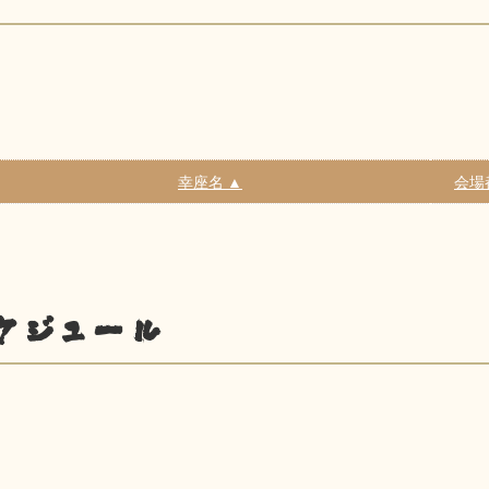
幸座名 ▲
会場
ケジュール