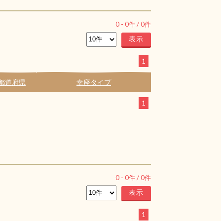
0
-
0
件 /
0
件
1
都道府県
幸座タイプ
1
0
-
0
件 /
0
件
1