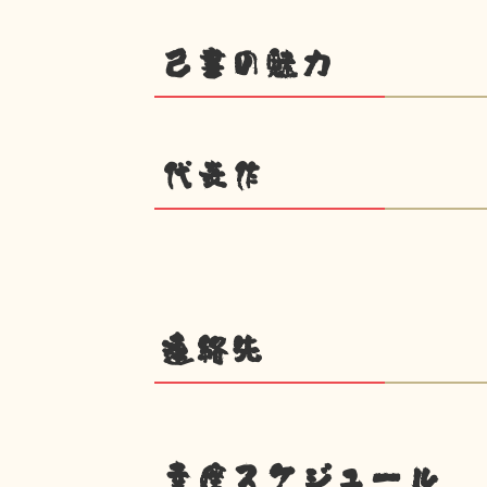
己書の魅力
代表作
連絡先
幸座スケジュール