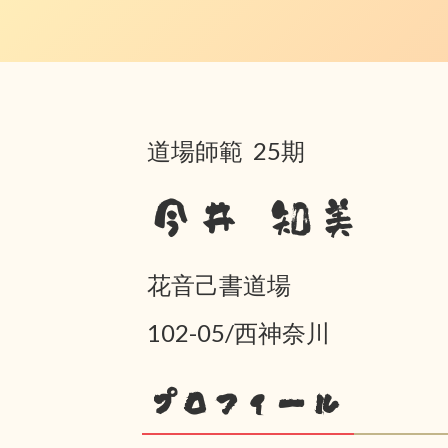
道場師範 25期
今井 知美
花音己書道場
102-05/西神奈川
プロフィール