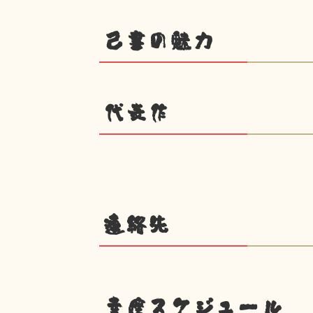
己書の魅力
代表作
連絡先
幸座スケジュール