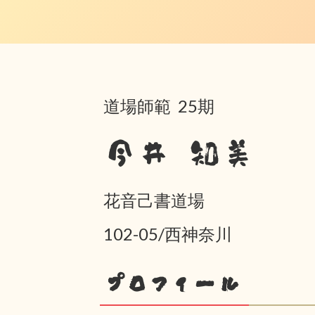
道場師範 25期
今井 知美
花音己書道場
102-05/西神奈川
プロフィール