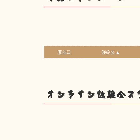
開催日
師範名 ▲
オンライン体験会ス