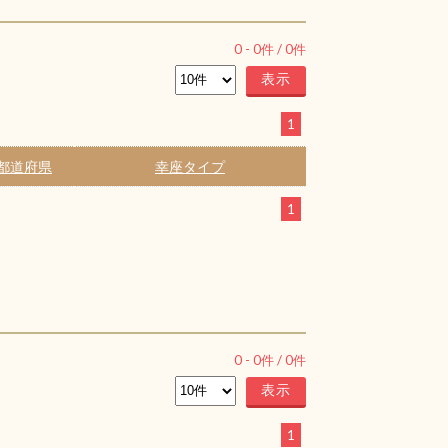
0
-
0
件 /
0
件
1
都道府県
幸座タイプ
1
0
-
0
件 /
0
件
1