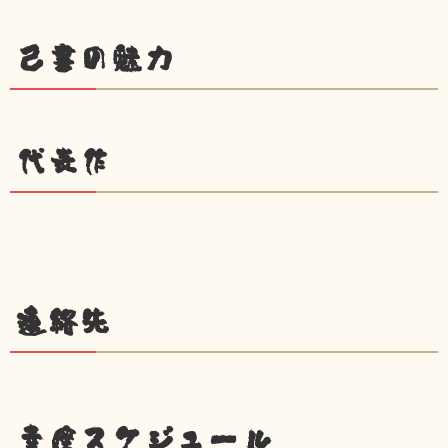
己書の魅力
代表作
連絡先
幸座スケジュール