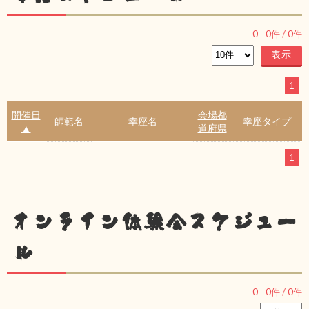
0
-
0
件 /
0
件
1
開催日
会場都
師範名
幸座名
幸座タイプ
▲
道府県
1
オンライン体験会スケジュー
ル
0
-
0
件 /
0
件