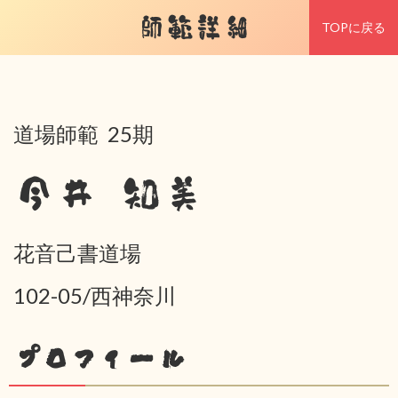
師範詳細
TOPに戻る
道場師範 25期
今井 知美
花音己書道場
102-05/西神奈川
プロフィール