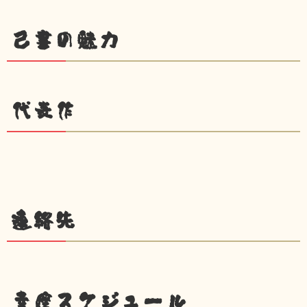
己書の魅力
代表作
連絡先
幸座スケジュール