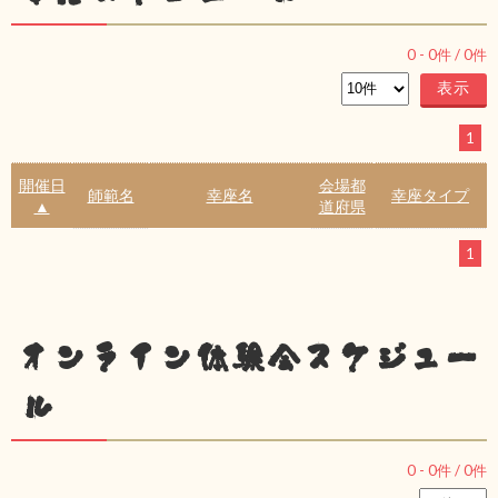
0
-
0
件 /
0
件
1
開催日
会場都
師範名
幸座名
幸座タイプ
▲
道府県
1
オンライン体験会スケジュー
ル
0
-
0
件 /
0
件