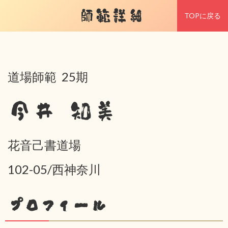
師範詳細
TOPに戻る
道場師範 25期
今井 知美
花音己書道場
102-05/西神奈川
プロフィール