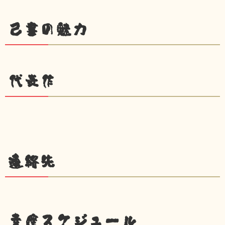
己書の魅力
代表作
連絡先
幸座スケジュール