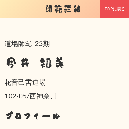
師範詳細
TOPに戻る
道場師範 25期
今井 知美
花音己書道場
102-05/西神奈川
プロフィール