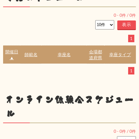
0
-
0
件 /
0
件
1
開催日
会場都
師範名
幸座名
幸座タイプ
▲
道府県
1
オンライン体験会スケジュー
ル
0
-
0
件 /
0
件