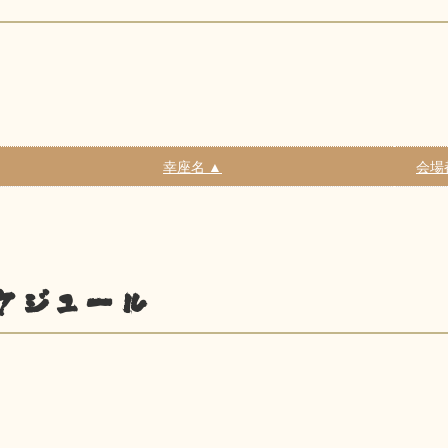
幸座名 ▲
会場
ケジュール