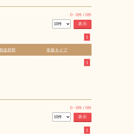
0
-
0
件 /
0
件
1
都道府県
幸座タイプ
1
0
-
0
件 /
0
件
1