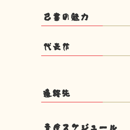
己書の魅力
代表作
連絡先
幸座スケジュール