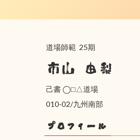
道場師範 25期
市山 由梨
己書 ◯□△道場
010-02/九州南部
プロフィール