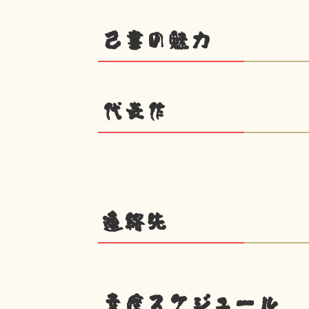
己書の魅力
代表作
連絡先
幸座スケジュール