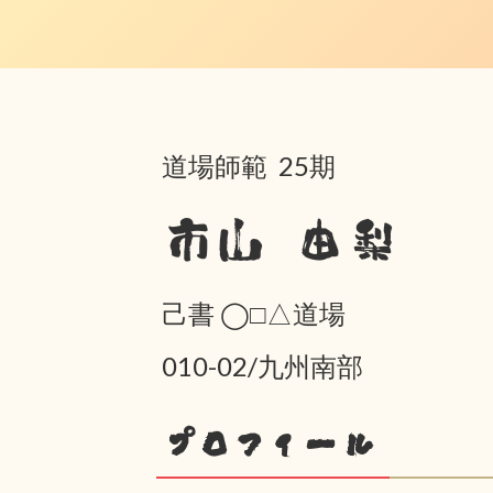
道場師範 25期
市山 由梨
己書 ◯□△道場
010-02/九州南部
プロフィール