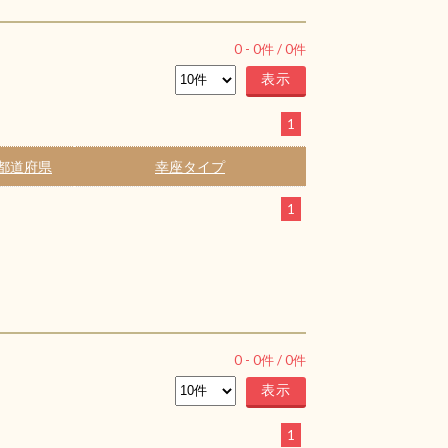
0
-
0
件 /
0
件
1
都道府県
幸座タイプ
1
0
-
0
件 /
0
件
1