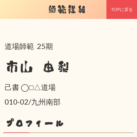
師範詳細
TOPに戻る
道場師範 25期
市山 由梨
己書 ◯□△道場
010-02/九州南部
プロフィール