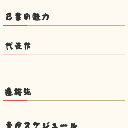
己書の魅力
代表作
連絡先
幸座スケジュール