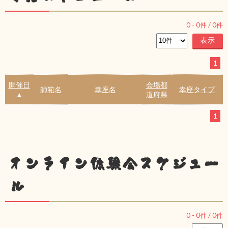
0
-
0
件 /
0
件
1
開催日
会場都
師範名
幸座名
幸座タイプ
▲
道府県
1
オンライン体験会スケジュー
ル
0
-
0
件 /
0
件