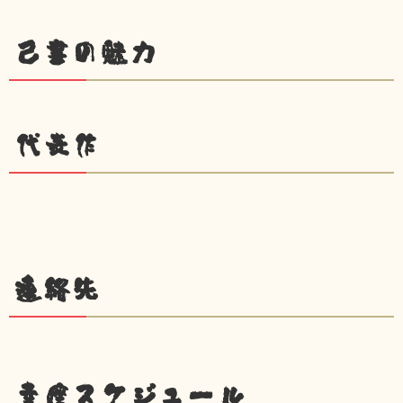
己書の魅力
代表作
連絡先
幸座スケジュール