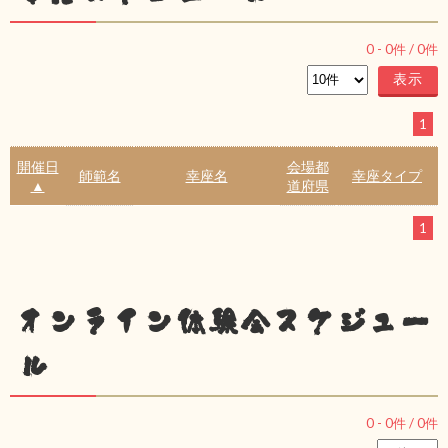
0
-
0
件 /
0
件
1
開催日
会場都
師範名
幸座名
幸座タイプ
▲
道府県
1
オンライン体験会スケジュー
ル
0
-
0
件 /
0
件