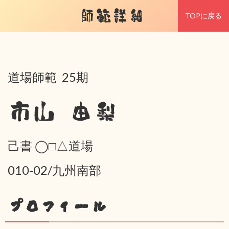
師範詳細
TOPに戻る
道場師範 25期
市山 由梨
己書 ◯□△道場
010-02/九州南部
プロフィール