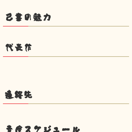
己書の魅力
代表作
連絡先
幸座スケジュール