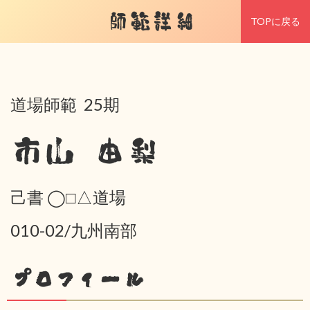
師範詳細
TOPに戻る
道場師範 25期
市山 由梨
己書 ◯□△道場
010-02/九州南部
プロフィール