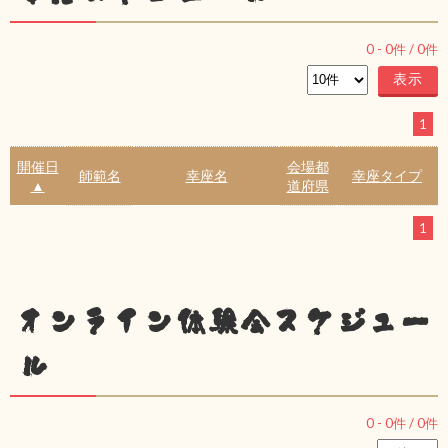
0
-
0
件 /
0
件
1
開催日
会場都
師範名
幸座名
幸座タイプ
▲
道府県
1
オンライン体験会スケジュー
ル
0
-
0
件 /
0
件