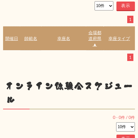
1
会場都
開催日
師範名
幸座名
道府県
幸座タイプ
▲
1
オンライン体験会スケジュー
ル
0
-
0
件 /
0
件