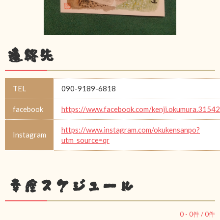
連絡先
TEL
090-9189-6818
facebook
https://www.facebook.com/kenji.okumura.31542
https://www.instagram.com/okukensanpo?
Instagram
utm_source=qr
幸座スケジュール
0
-
0
件 /
0
件