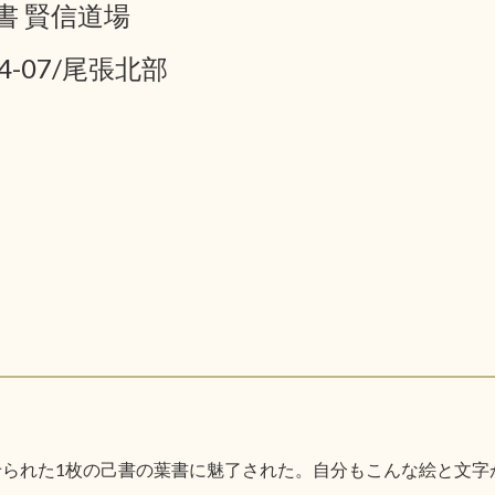
書 賢信道場
04-07/尾張北部
見せられた1枚の己書の葉書に魅了された。自分もこんな絵と文