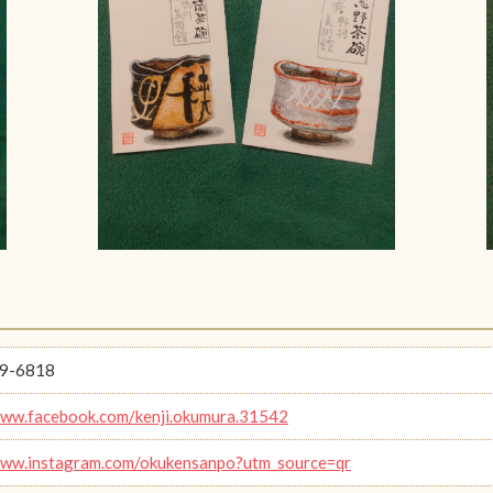
9-6818
www.facebook.com/kenji.okumura.31542
www.instagram.com/okukensanpo?utm_source=qr