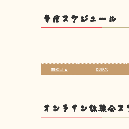
幸座スケジュール
開催日 ▲
師範名
オンライン体験会ス