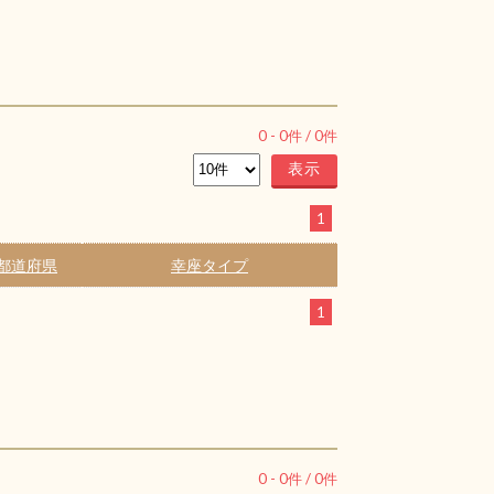
0
-
0
件 /
0
件
1
都道府県
幸座タイプ
1
0
-
0
件 /
0
件