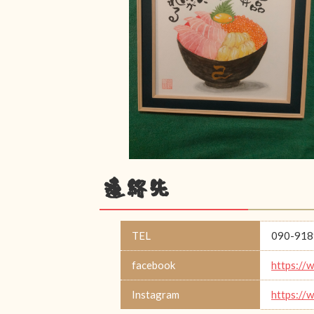
連絡先
TEL
090-918
facebook
https://
Instagram
https://