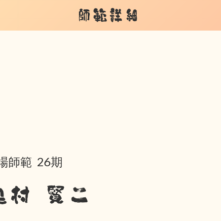
師範詳細
場師範 26期
奥村 賢二