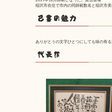
稲沢市在住で市内の同師範数名と稲沢市美
己書の魅力
ありがとうの文字ひとつにしても味の有る
代表作