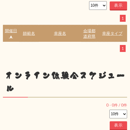
1
開催日
会場都
師範名
幸座名
幸座タイプ
▲
道府県
1
オンライン体験会スケジュー
ル
0
-
0
件 /
0
件