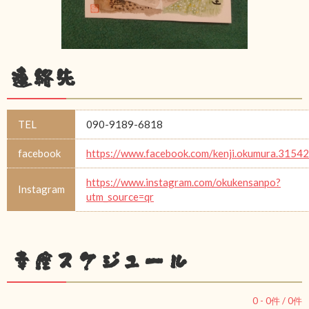
連絡先
TEL
090-9189-6818
facebook
https://www.facebook.com/kenji.okumura.31542
https://www.instagram.com/okukensanpo?
Instagram
utm_source=qr
幸座スケジュール
0
-
0
件 /
0
件