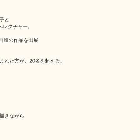
子と
へレクチャー。
戯画風の作品を出展
。
まれた方が、20名を超える。
描きながら