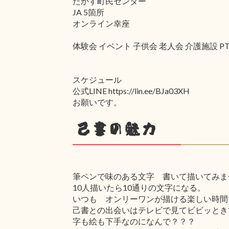
たかす町民センター
JA 5箇所
オンライン幸座
体験会 イベント 子供会 老人会 介護施設 
スケジュール
公式LINE https://lin.ee/BJa03XH
お願いです。
己書の魅力
筆ペンで味のある文字 書いて描いてみま
10人描いたら10通りの文字になる。
いつも オンリーワンが描ける楽しい時間
己書との出会いはテレビで見てビビッとき
字も絵も下手なのになんで？？？