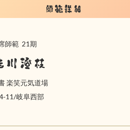
師範詳細
席師範 21期
桂川澄枝
書 楽笑元気道場
04-11/岐阜西部