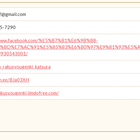
2@gmail.com
5-7290
/www.facebook.com/%E5%B7%B1%E6%9B%B8-
%BD%E7%AC%91%E5%85%83%E6%B0%97%E9%81%93%E5%A0%B
3930543001/
_rakusyougenki_katsura
lin.ee/BJa03XH
rakusyougenki.jimdofree.com/