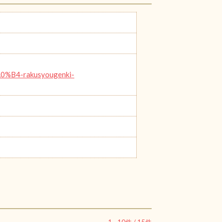
4-rakusyougenki-
1
-
10
件 /
15
件