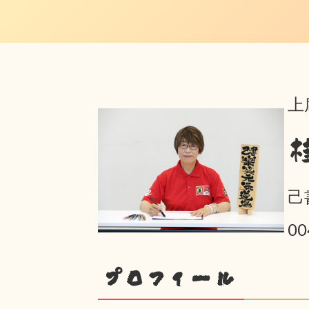
上
己
0
プロフィール