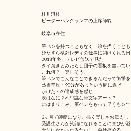
桂川澄枝
ピーターパングランマの上席師範
岐阜市在住
筆ペンを持つこともなく 絵を描くことも
ひたすら検針レディの仕事に開けくれる日
2018年冬、テレビ放送で見た
タイ焼きとみたらし団子の看板を書いてい
これ何？ 楽しそう。
筆ペンでこんなことできるんだって衝撃を
己書幸座・90分があっという間に過ぎ
かけた～の達成感を感じ
次はなに？不思議な筆文字アート？
にはまりこみ、筆ペンをもって早くも５年
3ヶ月で師範になり、描く楽しさお伝えし
受講生さんが笑顔になれることに喜びが溢
魔法にかかったみたいに 会社辞める