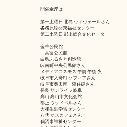
開催幸座は
第一土曜日 北島 ヴィヴェールさん
各務原稲羽東福祉センター
第二土曜日 郡上総合文化セーター
金華公民館
高富公民館
白鳥ふるさと創造館
岐南町中央公民館さん
メディアコスモス 午前 午後 夜
岐阜市入舟町 ソフィアさん
岐阜市薮田南 森住建さん
長良 サンライフ岐阜
高山 高山市文化会館
郡上 ウッドベルさん
大和生涯学習センター
八代 マスカフェさん
鵜沼東福祉センター