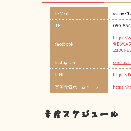
E-Mail
sumie71
TEL
090-854
https:/
facebook
%E6%A5
213061
Instagram
onoresho
LINE
https://
楽笑元気ホームページ
https://
幸座スケジュール