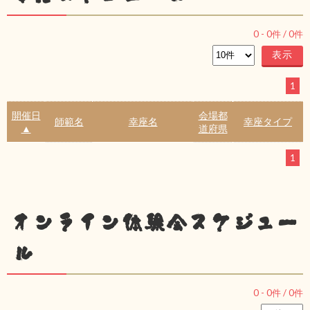
0
-
0
件 /
0
件
1
開催日
会場都
師範名
幸座名
幸座タイプ
▲
道府県
1
オンライン体験会スケジュー
ル
0
-
0
件 /
0
件