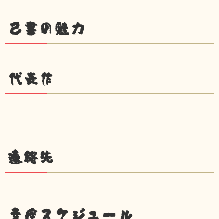
己書の魅力
代表作
連絡先
幸座スケジュール