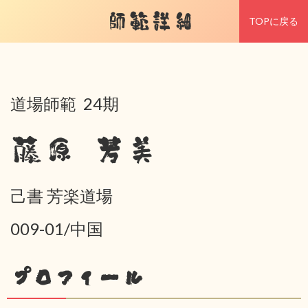
師範詳細
TOPに戻る
道場師範 24期
藤原 芳美
己書 芳楽道場
009-01/中国
プロフィール