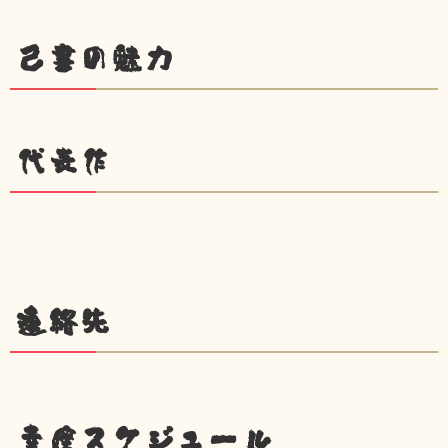
己書の魅力
代表作
連絡先
幸座スケジュール