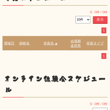
0
-
0
件 /
0
件
1
会場都
開催日
師範名
幸座名 ▲
幸座タイプ
道府県
1
オンライン体験会スケジュー
ル
0
-
0
件 /
0
件