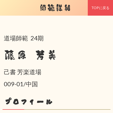
師範詳細
TOPに戻る
道場師範 24期
藤原 芳美
己書 芳楽道場
009-01/中国
プロフィール