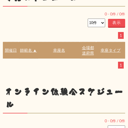
0
-
0
件 /
0
件
1
会場都
開催日
師範名 ▲
幸座名
幸座タイプ
道府県
1
オンライン体験会スケジュー
ル
0
-
0
件 /
0
件