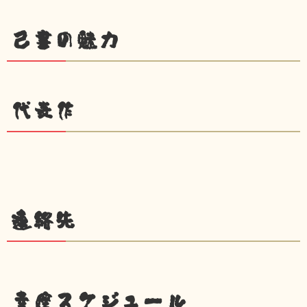
己書の魅力
代表作
連絡先
幸座スケジュール