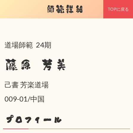
師範詳細
TOPに戻る
道場師範 24期
藤原 芳美
己書 芳楽道場
009-01/中国
プロフィール