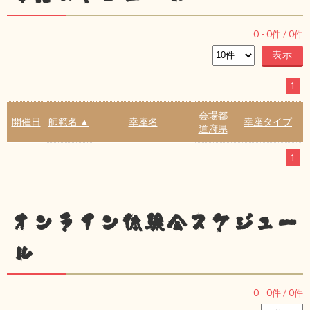
0
-
0
件 /
0
件
1
会場都
開催日
師範名 ▲
幸座名
幸座タイプ
道府県
1
オンライン体験会スケジュー
ル
0
-
0
件 /
0
件