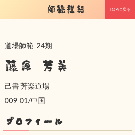
師範詳細
TOPに戻る
道場師範 24期
藤原 芳美
己書 芳楽道場
009-01/中国
プロフィール