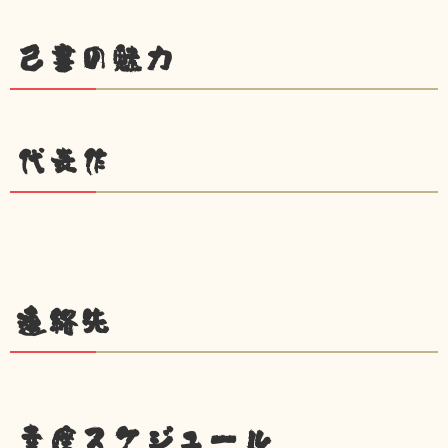
己書の魅力
代表作
連絡先
幸座スケジュール