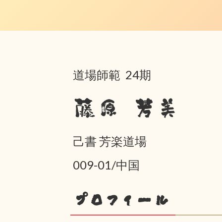
道場師範 24期
藤原 芳美
己書 芳楽道場
009-01/中国
プロフィール