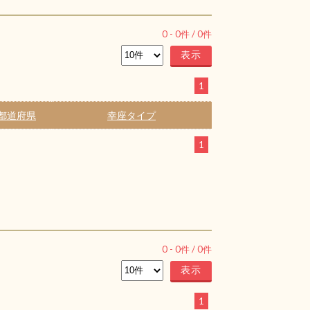
0
-
0
件 /
0
件
1
都道府県
幸座タイプ
1
0
-
0
件 /
0
件
1