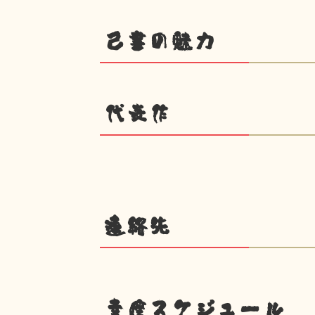
己書の魅力
代表作
連絡先
幸座スケジュール