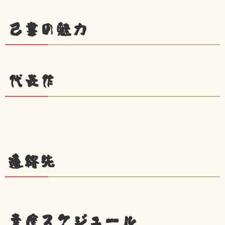
己書の魅力
代表作
連絡先
幸座スケジュール