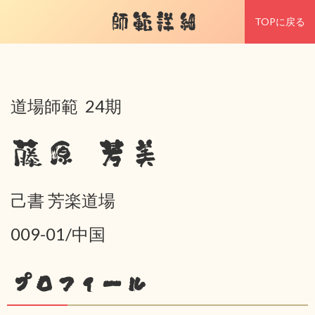
師範詳細
TOPに戻る
道場師範 24期
藤原 芳美
己書 芳楽道場
009-01/中国
プロフィール