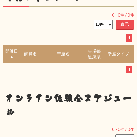
0
-
0
件 /
0
件
1
開催日
会場都
師範名
幸座名
幸座タイプ
▲
道府県
1
オンライン体験会スケジュー
ル
0
-
0
件 /
0
件