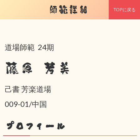
師範詳細
TOPに戻る
道場師範 24期
藤原 芳美
己書 芳楽道場
009-01/中国
プロフィール