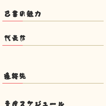
己書の魅力
代表作
連絡先
幸座スケジュール