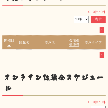
0
-
0
件 /
0
件
1
開催日
会場都
師範名
幸座名
幸座タイプ
▲
道府県
1
オンライン体験会スケジュー
ル
0
-
0
件 /
0
件