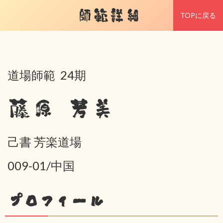
師範詳細
TOPに戻る
道場師範 24期
藤原 芳美
己書 芳楽道場
009-01/中国
プロフィール