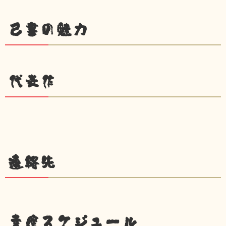
己書の魅力
代表作
連絡先
幸座スケジュール