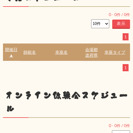
0
-
0
件 /
0
件
1
開催日
会場都
師範名
幸座名
幸座タイプ
▲
道府県
1
オンライン体験会スケジュー
ル
0
-
0
件 /
0
件