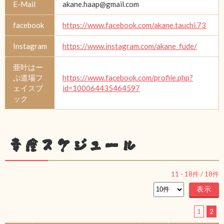
E-Mail
akane.haap@gmail.com
facebook
https://www.facebook.com/akane.tauchi.73
Instagram
https://www.instagram.com/akane_fude/
亜叶はー
ぷ道場フ
https://www.facebook.com/profile.php?
ェイスブ
id=100064435464597
ック
幸座スケジュール
11
-
18
件 /
18
件
1
2