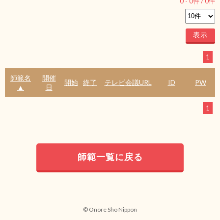
0
-
0
件 /
0
件
1
師範名
開催
開始
終了
テレビ会議URL
ID
PW
▲
日
1
師範一覧に戻る
© Onore Sho Nippon