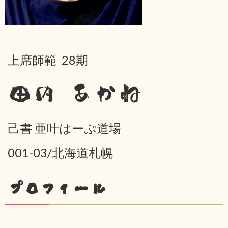
上席師範 28期
田内 あかね
己書 亜叶はーぷ道場
001-03/北海道札幌
プロフィール