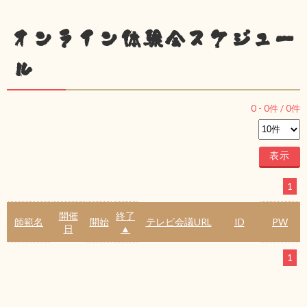
オンライン体験会スケジュー
ル
0
-
0
件 /
0
件
1
開催
終了
師範名
開始
テレビ会議URL
ID
PW
日
▲
1