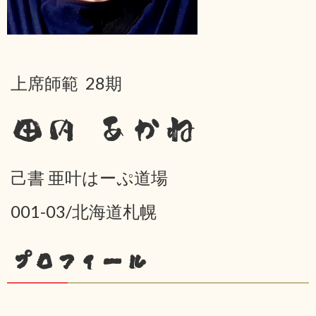
上席師範 28期
田内 あかね
己書 亜叶はーぷ道場
001-03/北海道札幌
プロフィール