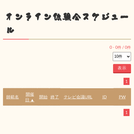
オンライン体験会スケジュー
ル
0
-
0
件 /
0
件
1
開催
師範名
開始
終了
テレビ会議URL
ID
PW
日 ▲
1