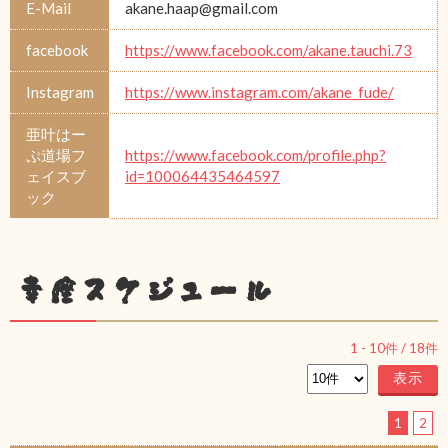
E-Mail
akane.haap@gmail.com
facebook
https://www.facebook.com/akane.tauchi.73
Instagram
https://www.instagram.com/akane_fude/
亜叶はー
ぷ道場フ
https://www.facebook.com/profile.php?
ェイスブ
id=100064435464597
ック
幸座スケジュール
1
-
10
件 /
18
件
1
2