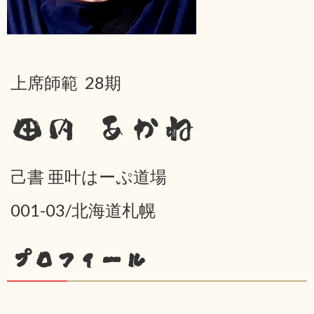
上席師範 28期
田内 あかね
己書 亜叶はーぷ道場
001-03/北海道札幌
プロフィール