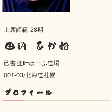
上席師範 28期
田内 あかね
己書 亜叶はーぷ道場
001-03/北海道札幌
プロフィール