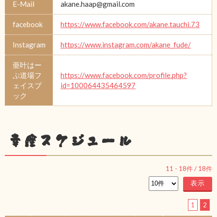
E-Mail
akane.haap@gmail.com
facebook
https://www.facebook.com/akane.tauchi.73
Instagram
https://www.instagram.com/akane_fude/
亜叶はー
ぷ道場フ
https://www.facebook.com/profile.php?
ェイスブ
id=100064435464597
ック
幸座スケジュール
11
-
18
件 /
18
件
1
2