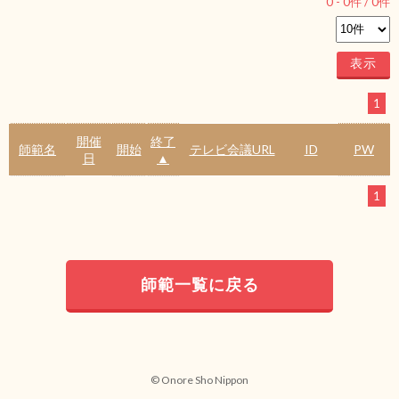
0
-
0
件 /
0
件
1
開催
終了
師範名
開始
テレビ会議URL
ID
PW
日
▲
1
師範一覧に戻る
© Onore Sho Nippon