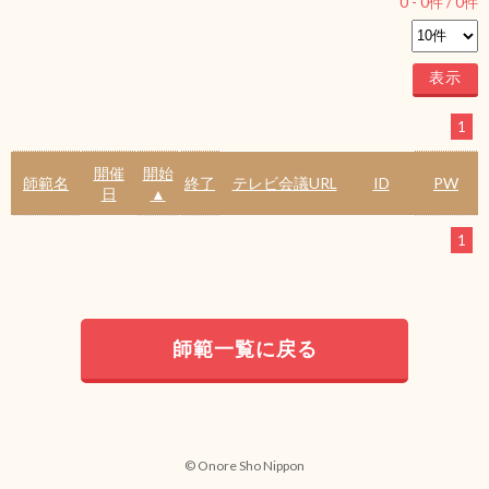
0
-
0
件 /
0
件
1
開催
開始
師範名
終了
テレビ会議URL
ID
PW
日
▲
1
師範一覧に戻る
© Onore Sho Nippon