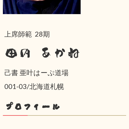
上席師範 28期
田内 あかね
己書 亜叶はーぷ道場
001-03/北海道札幌
プロフィール