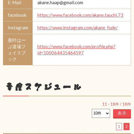
E-Mail
akane.haap@gmail.com
facebook
https://www.facebook.com/akane.tauchi.73
Instagram
https://www.instagram.com/akane_fude/
亜叶はー
ぷ道場フ
https://www.facebook.com/profile.php?
ェイスブ
id=100064435464597
ック
幸座スケジュール
11
-
18
件 /
18
件
1
2