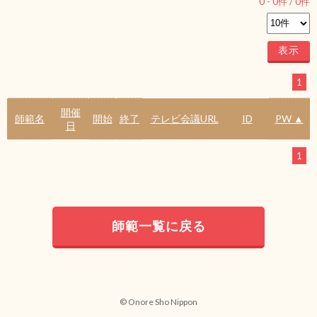
0
-
0
件 /
0
件
1
開催
師範名
開始
終了
テレビ会議URL
ID
PW ▲
日
1
師範一覧に戻る
© Onore Sho Nippon