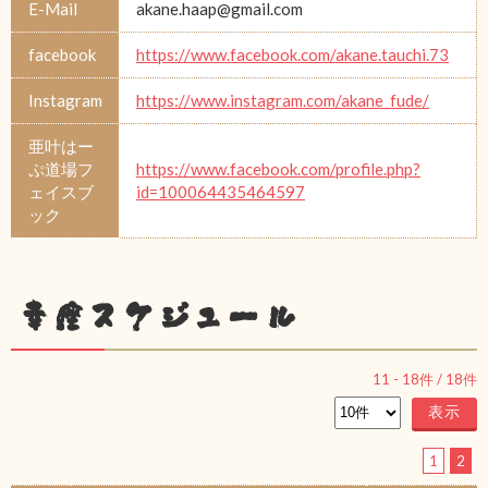
E-Mail
akane.haap@gmail.com
facebook
https://www.facebook.com/akane.tauchi.73
Instagram
https://www.instagram.com/akane_fude/
亜叶はー
ぷ道場フ
https://www.facebook.com/profile.php?
ェイスブ
id=100064435464597
ック
幸座スケジュール
11
-
18
件 /
18
件
1
2