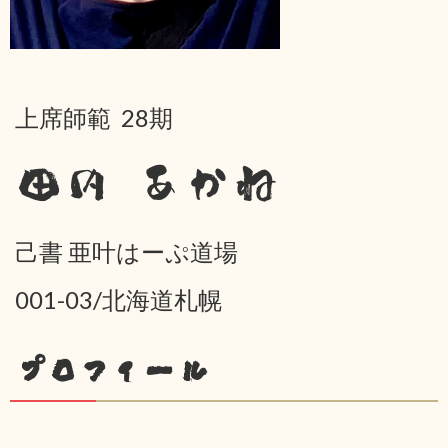
上席師範 28期
田内 あかね
己書 亜叶はーぷ道場
001-03/北海道札幌
プロフィール