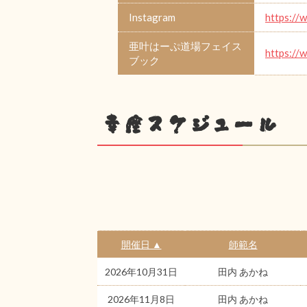
Instagram
https://
亜叶はーぷ道場フェイス
https://
ブック
幸座スケジュール
開催日 ▲
師範名
2026年10月31日
田内 あかね
2026年11月8日
田内 あかね