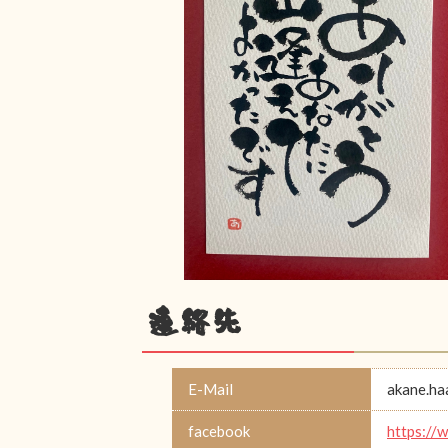
連絡先
E-Mail
akane.h
facebook
https://