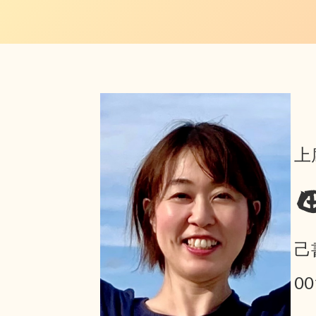
上
己
0