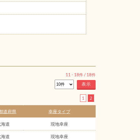
11
-
18
件 /
18
件
1
2
都道府県
幸座タイプ
北海道
現地幸座
北海道
現地幸座