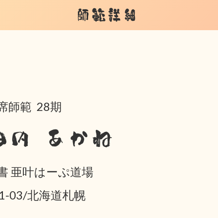
師範詳細
席師範 28期
田内 あかね
書 亜叶はーぷ道場
01-03/北海道札幌