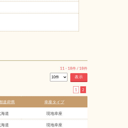
11
-
18
件 /
18
件
1
2
都道府県
幸座タイプ
北海道
現地幸座
北海道
現地幸座