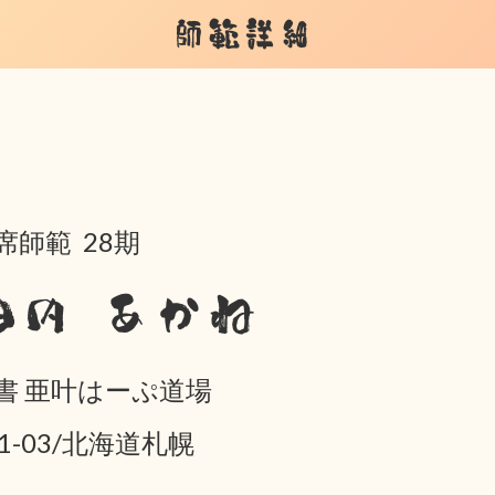
師範詳細
席師範 28期
田内 あかね
書 亜叶はーぷ道場
01-03/北海道札幌