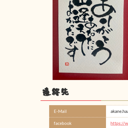
連絡先
E-Mail
akane.h
facebook
https://