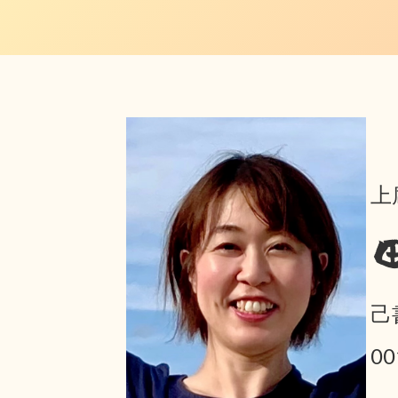
上
己
0