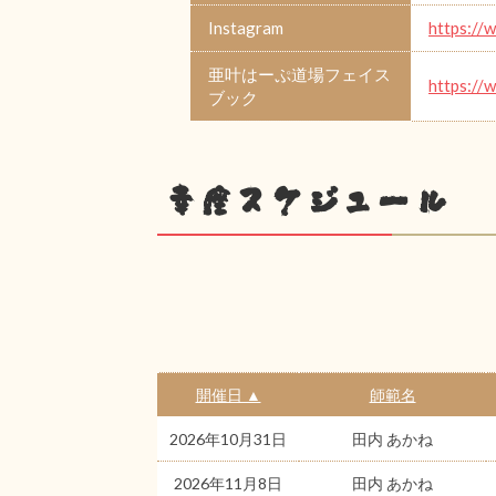
Instagram
https://
亜叶はーぷ道場フェイス
https://
ブック
幸座スケジュール
開催日 ▲
師範名
2026年10月31日
田内 あかね
2026年11月8日
田内 あかね