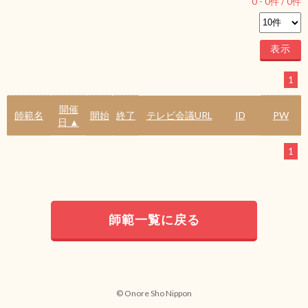
0
-
0
件 /
0
件
1
開催
師範名
開始
終了
テレビ会議URL
ID
PW
日 ▲
1
師範一覧に戻る
© Onore Sho Nippon