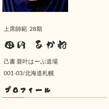
上席師範 28期
田内 あかね
己書 亜叶はーぷ道場
001-03/北海道札幌
プロフィール