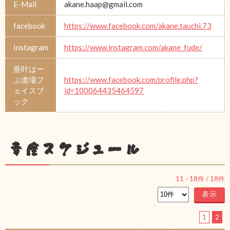
E-Mail
akane.haap@gmail.com
facebook
https://www.facebook.com/akane.tauchi.73
Instagram
https://www.instagram.com/akane_fude/
亜叶はー
ぷ道場フ
https://www.facebook.com/profile.php?
ェイスブ
id=100064435464597
ック
幸座スケジュール
11
-
18
件 /
18
件
1
2