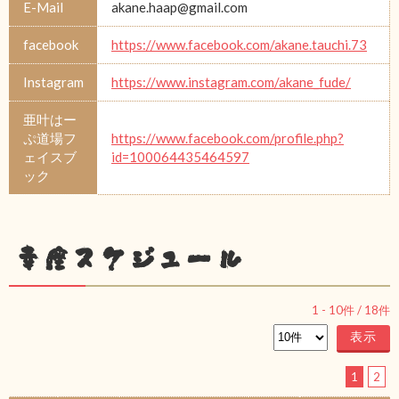
E-Mail
akane.haap@gmail.com
facebook
https://www.facebook.com/akane.tauchi.73
Instagram
https://www.instagram.com/akane_fude/
亜叶はー
ぷ道場フ
https://www.facebook.com/profile.php?
ェイスブ
id=100064435464597
ック
幸座スケジュール
1
-
10
件 /
18
件
1
2