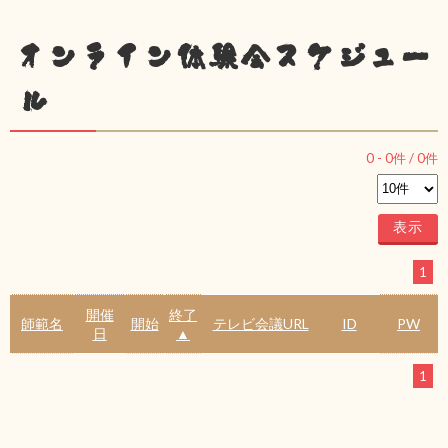
オンライン体験会スケジュー
ル
0
-
0
件 /
0
件
1
開催
終了
師範名
開始
テレビ会議URL
ID
PW
日
▲
1