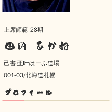
上席師範 28期
田内 あかね
己書 亜叶はーぷ道場
001-03/北海道札幌
プロフィール