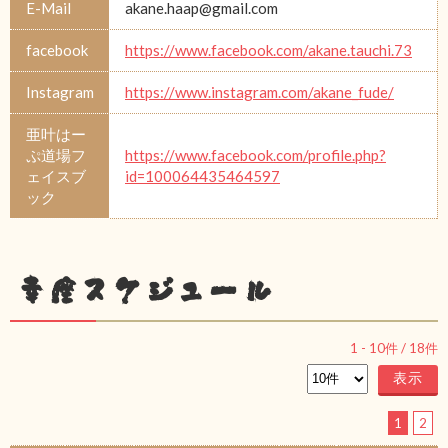
E-Mail
akane.haap@gmail.com
facebook
https://www.facebook.com/akane.tauchi.73
Instagram
https://www.instagram.com/akane_fude/
亜叶はー
ぷ道場フ
https://www.facebook.com/profile.php?
ェイスブ
id=100064435464597
ック
幸座スケジュール
1
-
10
件 /
18
件
1
2