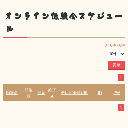
オンライン体験会スケジュー
ル
0
-
0
件 /
0
件
1
開催
終了
師範名
開始
テレビ会議URL
ID
PW
日
▲
1