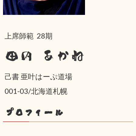
上席師範 28期
田内 あかね
己書 亜叶はーぷ道場
001-03/北海道札幌
プロフィール