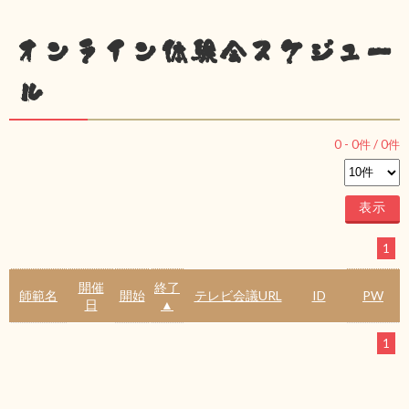
オンライン体験会スケジュー
ル
0
-
0
件 /
0
件
1
開催
終了
師範名
開始
テレビ会議URL
ID
PW
日
▲
1