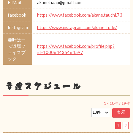
E-Mail
akane.haap@gmail.com
facebook
https://www.facebook.com/akane.tauchi.73
Instagram
https://www.instagram.com/akane_fude/
亜叶はー
ぷ道場フ
https://www.facebook.com/profile.php?
ェイスブ
id=100064435464597
ック
幸座スケジュール
1
-
10
件 /
19
件
1
2