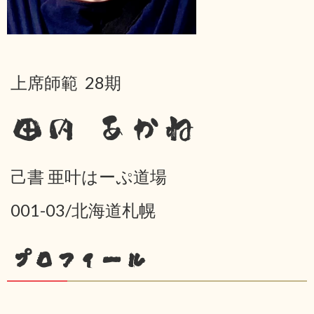
上席師範 28期
田内 あかね
己書 亜叶はーぷ道場
001-03/北海道札幌
プロフィール