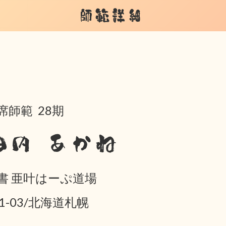
師範詳細
席師範 28期
田内 あかね
書 亜叶はーぷ道場
01-03/北海道札幌