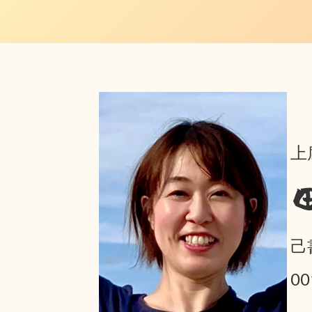
上
己
0