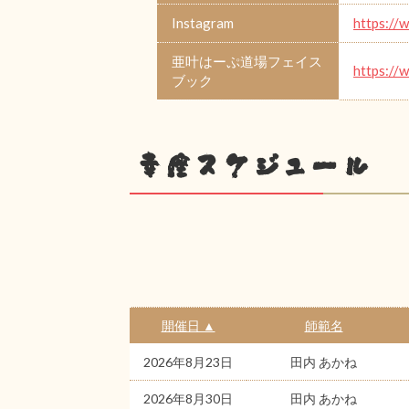
Instagram
https://
亜叶はーぷ道場フェイス
https://
ブック
幸座スケジュール
開催日 ▲
師範名
2026年8月23日
田内 あかね
2026年8月30日
田内 あかね