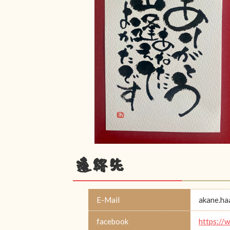
連絡先
E-Mail
akane.h
facebook
https://