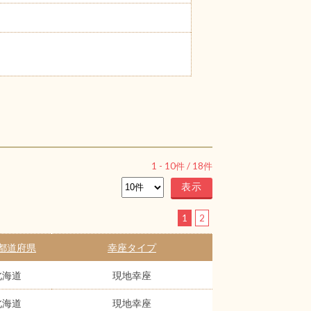
1
-
10
件 /
18
件
1
2
都道府県
幸座タイプ
北海道
現地幸座
北海道
現地幸座