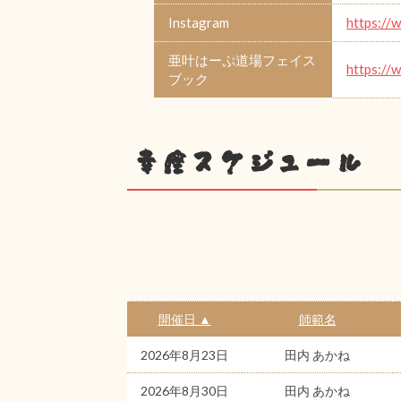
Instagram
https://
亜叶はーぷ道場フェイス
https://
ブック
幸座スケジュール
開催日 ▲
師範名
2026年8月23日
田内 あかね
2026年8月30日
田内 あかね