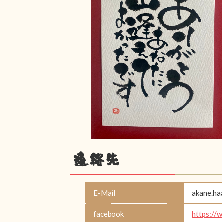
連絡先
E-Mail
akane.h
facebook
https://