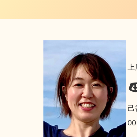
上
己
0