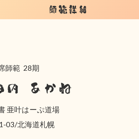
師範詳細
席師範 28期
田内 あかね
書 亜叶はーぷ道場
01-03/北海道札幌