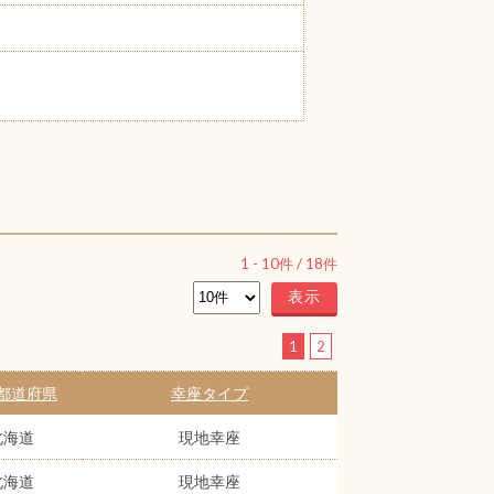
1
-
10
件 /
18
件
1
2
都道府県
幸座タイプ
北海道
現地幸座
北海道
現地幸座