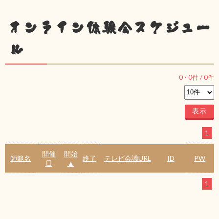
オンライン体験会スケジュー
ル
0
-
0
件 /
0
件
1
開催
開始
師範名
終了
テレビ会議URL
ID
PW
日
▲
1