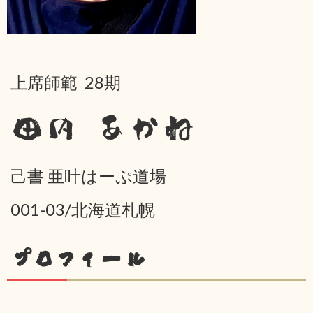
上席師範 28期
田内 あかね
己書 亜叶はーぷ道場
001-03/北海道札幌
プロフィール