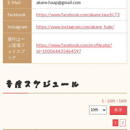
E-Mail
akane.haap@gmail.com
facebook
https://www.facebook.com/akane.tauchi.73
Instagram
https://www.instagram.com/akane_fude/
亜叶はー
ぷ道場フ
https://www.facebook.com/profile.php?
ェイスブ
id=100064435464597
ック
幸座スケジュール
1
-
10
件 /
18
件
1
2