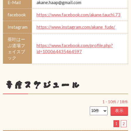
E-Mail
akane.haap@gmail.com
facebook
https://www.facebook.com/akane.tauchi.73
Instagram
https://www.instagram.com/akane_fude/
亜叶はー
ぷ道場フ
https://www.facebook.com/profile.php?
ェイスブ
id=100064435464597
ック
幸座スケジュール
1
-
10
件 /
18
件
1
2