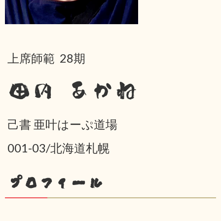
上席師範 28期
田内 あかね
己書 亜叶はーぷ道場
001-03/北海道札幌
プロフィール