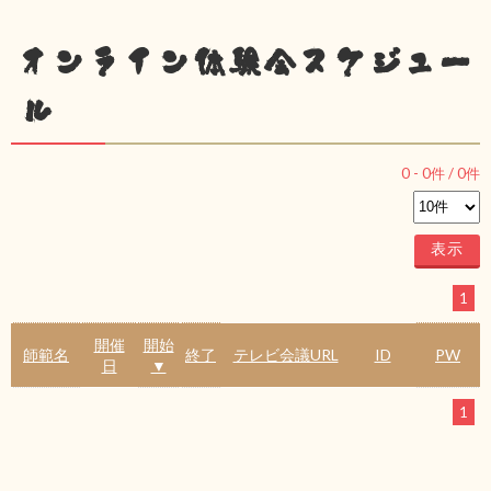
オンライン体験会スケジュー
ル
0
-
0
件 /
0
件
1
開催
開始
師範名
終了
テレビ会議URL
ID
PW
日
▼
1