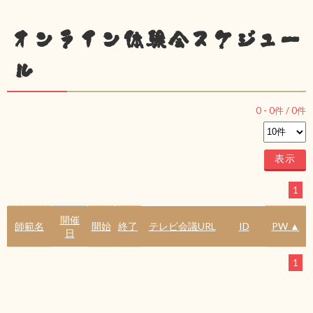
オンライン体験会スケジュー
ル
0
-
0
件 /
0
件
1
開催
師範名
開始
終了
テレビ会議URL
ID
PW ▲
日
1