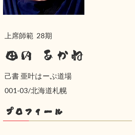
上席師範 28期
田内 あかね
己書 亜叶はーぷ道場
001-03/北海道札幌
プロフィール