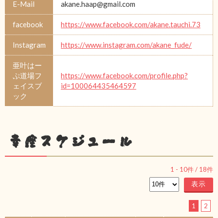
E-Mail
akane.haap@gmail.com
facebook
https://www.facebook.com/akane.tauchi.73
Instagram
https://www.instagram.com/akane_fude/
亜叶はー
ぷ道場フ
https://www.facebook.com/profile.php?
ェイスブ
id=100064435464597
ック
幸座スケジュール
1
-
10
件 /
18
件
1
2