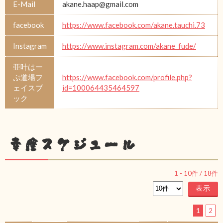
E-Mail
akane.haap@gmail.com
facebook
https://www.facebook.com/akane.tauchi.73
Instagram
https://www.instagram.com/akane_fude/
亜叶はー
ぷ道場フ
https://www.facebook.com/profile.php?
ェイスブ
id=100064435464597
ック
幸座スケジュール
1
-
10
件 /
18
件
1
2