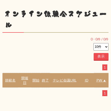
オンライン体験会スケジュー
ル
0
-
0
件 /
0
件
1
開催
師範名
開始
終了
テレビ会議URL
ID
PW ▲
日
1