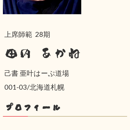
上席師範 28期
田内 あかね
己書 亜叶はーぷ道場
001-03/北海道札幌
プロフィール