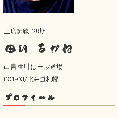
上席師範 28期
田内 あかね
己書 亜叶はーぷ道場
001-03/北海道札幌
プロフィール