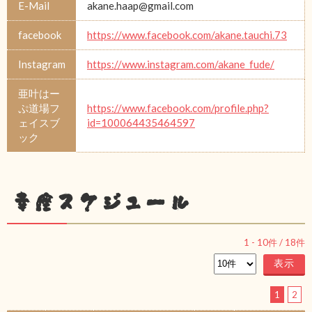
E-Mail
akane.haap@gmail.com
facebook
https://www.facebook.com/akane.tauchi.73
Instagram
https://www.instagram.com/akane_fude/
亜叶はー
ぷ道場フ
https://www.facebook.com/profile.php?
ェイスブ
id=100064435464597
ック
幸座スケジュール
1
-
10
件 /
18
件
1
2