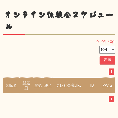
オンライン体験会スケジュー
ル
0
-
0
件 /
0
件
1
開催
師範名
開始
終了
テレビ会議URL
ID
PW ▲
日
1