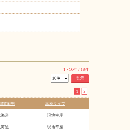
1
-
10
件 /
18
件
1
2
都道府県
幸座タイプ
北海道
現地幸座
北海道
現地幸座