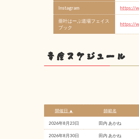
Instagram
https://
亜叶はーぷ道場フェイス
https://
ブック
幸座スケジュール
開催日 ▲
師範名
2026年8月23日
田内 あかね
2026年8月30日
田内 あかね