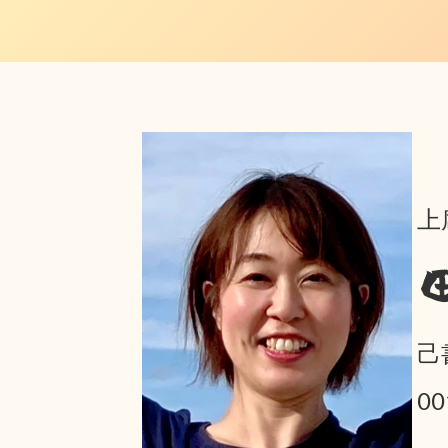
上
己
0