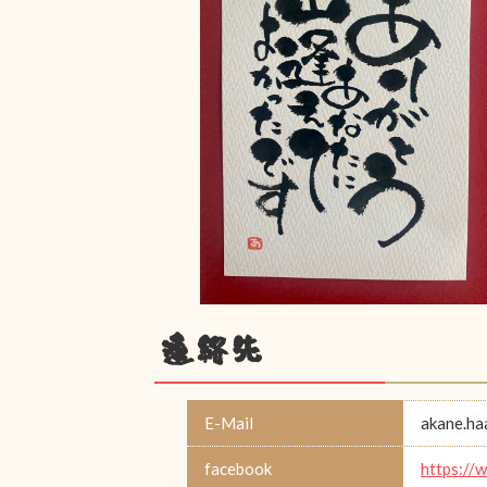
連絡先
E-Mail
akane.h
facebook
https://