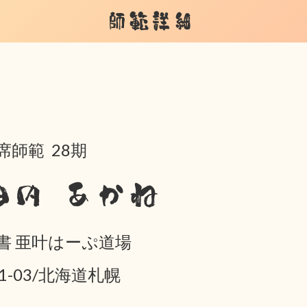
師範詳細
席師範 28期
田内 あかね
書 亜叶はーぷ道場
01-03/北海道札幌