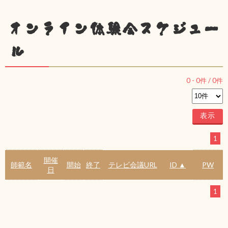
オンライン体験会スケジュー
ル
0
-
0
件 /
0
件
1
開催
師範名
開始
終了
テレビ会議URL
ID ▲
PW
日
1