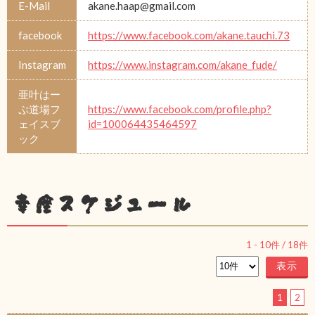
E-Mail
akane.haap@gmail.com
facebook
https://www.facebook.com/akane.tauchi.73
Instagram
https://www.instagram.com/akane_fude/
亜叶はー
ぷ道場フ
https://www.facebook.com/profile.php?
ェイスブ
id=100064435464597
ック
幸座スケジュール
1
-
10
件 /
18
件
1
2