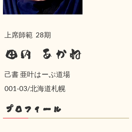
上席師範 28期
田内 あかね
己書 亜叶はーぷ道場
001-03/北海道札幌
プロフィール